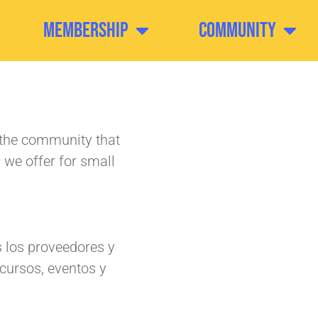
Membership
Community
o the community that
we offer for small
s los proveedores y
cursos, eventos y